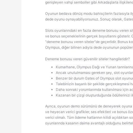
genişleyen vahşi semboller gibi Arkadaşlarla ilişkilend
Oyunun bedava dönüş modu bahisçilerin fazlasıyla il
dede oyunu oynayabiliyorsunuz. Sonuç olarak, Gates o
Slots oyunlarındaki en fazla deneme bonusu veren sitel
ve bonus seçeneklerinin gerçek boyutlarını gösterir. 
“deneme bonusu veren siteler”de geçerlidir. Bonus koşul
Olympus, diğer bilinen adıyla dede oyununun popüler 
Deneme bonusu veren güvenilir siteler hangileridir?
Kumarhane, Olympus Dağı ve Yunan tanrılarına
Ancak unutulmaması gereken şey, slot oyunları
Benzer bir durum Gates of Olympus slot oyunun
Talebinizin başarılı bir şekilde gerçekleşmesi ha
Daha sonraki yorumlarımda kullanılması için ad
Kazanan bir çizgi oluşturduğunda ödüllerinizi i
Ayrıca, oyunun demo sürümünü de deneyerek oyuna alış
ve heyecan verici grafikler, ses efektleri ve bonus 
verici olmalı. Tüm ödeme hatlarının kilidi açıldıkta
oyunlarında kasanın daima avantajlı olduğunu belirtebi