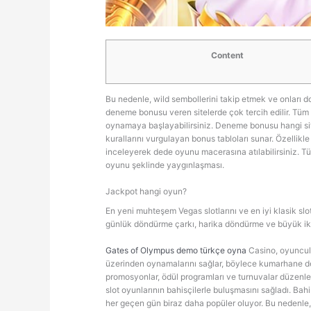
Content
Bu nedenle, wild sembollerini takip etmek ve onları d
deneme bonusu veren sitelerde çok tercih edilir. Tüm
oynamaya başlayabilirsiniz. Deneme bonusu hangi site
kurallarını vurgulayan bonus tabloları sunar. Özelli
inceleyerek dede oyunu macerasına atılabilirsiniz. Tür
oyunu şeklinde yaygınlaşması.
Jackpot hangi oyun?
En yeni muhteşem Vegas slotlarını ve en iyi klasik s
günlük döndürme çarkı, harika döndürme ve büyük ik
Gates of Olympus demo türkçe oyna
Casino, oyuncular
üzerinden oynamalarını sağlar, böylece kumarhane den
promosyonlar, ödül programları ve turnuvalar düzenle
slot oyunlarının bahisçilerle buluşmasını sağladı. Bah
her geçen gün biraz daha popüler oluyor. Bu nedenle, 