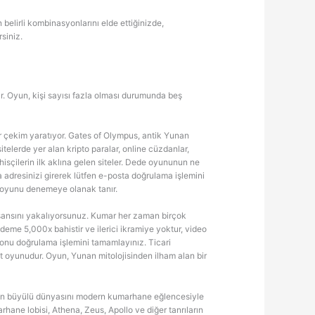
belirli kombinasyonlarını elde ettiğinizde,
siniz.
. Oyun, kişi sayısı fazla olması durumunda beş
ir çekim yaratıyor. Gates of Olympus, antik Yunan
itelerde yer alan kripto paralar, online cüzdanlar,
isçilerin ilk aklına gelen siteler. Dede oyununun ne
a adresinizi girerek lütfen e-posta doğrulama işlemini
n oyunu denemeye olanak tanır.
ansını yakalıyorsunuz. Kumar her zaman birçok
ödeme 5,000x bahistir ve ilerici ikramiye yoktur, video
fonu doğrulama işlemini tamamlayınız. Ticari
lot oyunudur. Oyun, Yunan mitolojisinden ilham alan bir
sinin büyülü dünyasını modern kumarhane eğlencesiyle
ane lobisi, Athena, Zeus, Apollo ve diğer tanrıların