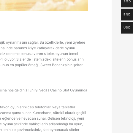
SGD
BND
USD
jik oynanmasını sağlar. Bu özelliklerle, yeni üyelere
 halinde paranızı ikiye katlayarak dede oyunu
imsiz deneme bonusu veren siteler, oyunun temel
luyor. Sizler de listemizdeki sitelerin bonuslarını
or. Bunun en popüler örneği, Sweet Bonanza’nın şeker
asına hoş geldiniz! En iyi Vegas Casino Slot Oyununda
avori oyunlarını cep telefonları veya tabletler
zanma şansı sunar. Kumarhane, sürekli olarak çeşitli
a eğlence ve heyecan sunar. Gelişen teknoloji, yeni
de oyunu şeklinde bahisçilerin adlandırdığı bu oyun,
ı lehinize çevireceksiniz, slot oynanacak siteler