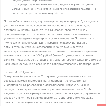
подтвердите совершеннолетие.
Гость увидит на привычных местах разделы с играми, акциями.
Загруженный клиент занимает немного оперативной памяти и не
влияет на скорость работы устройства.
После выбора появятся доступные варианты регистрации. Для создания
учетной записи можно использовать номер мобильного или адрес
электронной почты. Выберите нужный способ, введите данные и
придумайте пароль. Последним шагом ознакомьтесь с правилами и
условиями заведения, подтвердите совершеннолетие. Последним шагом
нужно зайти на почтовый ящик и перейти по адресу из письма от
администрации казино. Бездепозитный бонус также доступен
зарегистрированным пользователям. В течение ограниченного времени
новички могут получить 1000 рублей без необходимости пополнения
баланса. Подарок за регистрацию начисляется тем, что заполнил в личном
кабинете информацию о себе, поле с номером телефона и подтвердил его.
Каталог Игр В Адмиралх
Официальный сайт Адмирал Х сохраняет данные клиентов на личных
серверах, применяя шифрование. Информация используется для
информационных рассылок и анализа поведения игроков. Данные
передаются на серверы оператора, расположенные на Кипре. Чтоб
надежно скрыть информацию от посторонних используется современный
способ – 256 битное SSL шифрование. Суть системы в том, что даже
администрация портала не может их расшифровать.