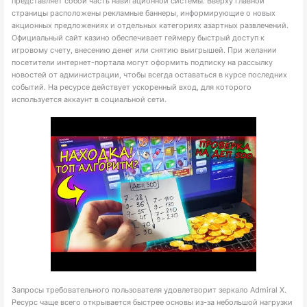
представляет собой часть навигационной системы. Вверху главной
страницы расположены рекламные баннеры, информирующие о новых
акционных предложениях и отдельных категориях азартных развлечений.
Официальный сайт казино обеспечивает геймеру быстрый доступ к
игровому счету, внесению денег или снятию выигрышей. При желании
посетители интернет-портала могут оформить подписку на рассылку
новостей от администрации, чтобы всегда оставаться в курсе последних
событий. На ресурсе действует ускоренный вход, для которого
используется аккаунт в социальной сети.
Запросы требовательного пользователя удовлетворит зеркало Admiral X.
Ресурс чаще всего открывается быстрее основы из-за небольшой нагрузки