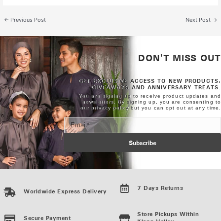
←
Previous Post
Next Post
→
DON'T MISS OUT
GET EXCLUSIVE ACCESS TO NEW PRODUCTS,
GIVEAWAYS AND ANNIVERSARY TREATS.
You are signing up to receive product updates and
newsletters. By signing up, you are consenting to
our
privacy policy
but you can opt out at any time.
Email
Subscribe
7 Days Returns
Worldwide Express Delivery
Store Pickups Within
Secure Payment